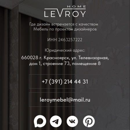
КАРТА САЙТА
КАТА ЛОГ
Реализованные проекты
Корпусная мебель
Дизайнерам
Мягкая мебель
Производство
Заказчикам
Акции
Добрые дела
АДРЕСА
Производственный офис:
г. Красноярск, ул. Телевизорная, дом
1, строение 73, помещение 8
пн-пт с 09:00 до 18:00
Выставочные залы:
г. Красноярск, ул. Петра Ломако, дом 6
ежедневно с 10:00 до 21:00
г. Красноярск, ул. Бограда, дом 111