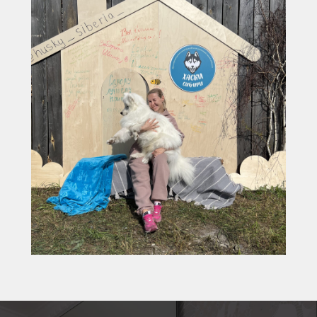
Где дизайн встречается с качеством
Мебель по проектам дизайнеров
ИНН 2463257222
Юридический адрес:
660028 г. Красноярск, ул. Телевизорная,
дом 1, строение 73, помещение 8
+7 (391) 214 44 31
leroymebel@mail.ru