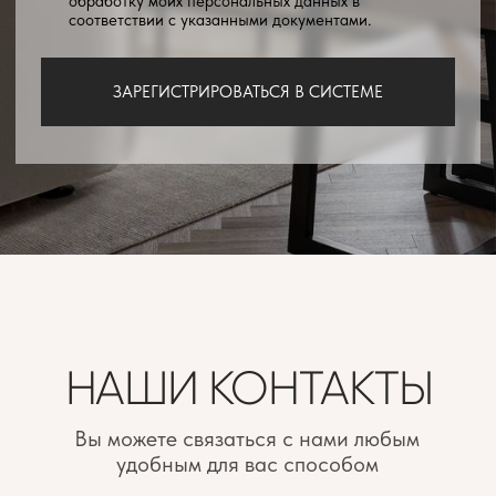
Где дизайн встречается с качеством
Мебель по проектам дизайнеров
ИНН 2463257222
Юридический адрес:
660028 г. Красноярск, ул. Телевизорная,
дом 1, строение 73, помещение 8
+7 (391) 214 44 31
leroymebel@mail.ru