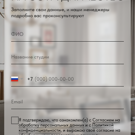
Мессенджеры
+7 (391) 214 44 31
leroymebel@mail.ru
Выставочный зал
Адрес:
г. Красноярск, ул. Петра Ломако, д 6
Время работы:
ежедневно с 10:00 до 21:00
Выставочный зал
Адрес:
г. Красноярск, ул. Бограда, д 111
Время работы:
ежедневно с 10:00 до 21:00