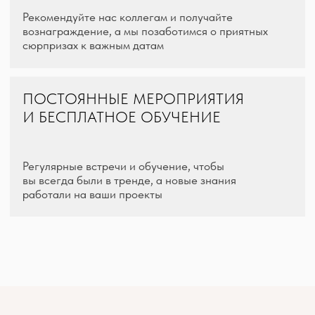
[ выгоды для вас ]
ПОЧЕМУ С НАМИ
ВЫГОДНО
СОТРУДНИЧАТЬ?
[ 01 ]
РАБОТАЕМ С 2010 ГОДА
Являемся надежным производителем мебели и смогли
занять лидирующие позиции на индивидуальной мебели
в Красноярске
[ 02 ]
СОБСТВЕННОЕ ПРОИЗВОДСТВО
Собственное производство позволяет работать
со сложными проектами без ограничений, гарантируя
качество реализованного проекта. Вы получаете прямой
контакт с цехом, предсказуемые сроки под ваш график
и полную ответственность за результат