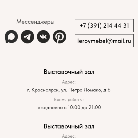
КАРТА САЙТА
КАТА ЛОГ
Реализованные проекты
Корпусная мебель
Дизайнерам
Мягкая мебель
Производство
Заказчикам
Акции
Добрые дела
АДРЕСА
Производственный офис:
г. Красноярск, ул. Телевизорная, дом
1, строение 73, помещение 8
пн-пт с 09:00 до 18:00
Выставочные залы:
г. Красноярск, ул. Петра Ломако, дом 6
ежедневно с 10:00 до 21:00
г. Красноярск, ул. Бограда, дом 111