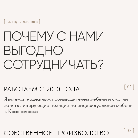
[ 03 ]
ВЫСОКОЕ КАЧЕСТВО
Только проверенные поставщики фурнитуры,
современные материалы. Сильная профессиональная
команда от технологов, бригады сборщиков
и монтажников обеспечивают высокое качество
на каждом этапе реализации проекта
[ 04 ]
СРОК ДЛЯ НАС — ЭТО ЗАКОН
Благодаря производственной CRM системе,
мы умеем делать в срок
[ 05 ]
ПРОГРАММА ЛОЯЛЬНОСТИ
Понятная система процентов и бонусов без скрытых
условий, сезонные спецпредложения на материалы
и фурнитуру, а также закрытые вечеринки и мастер-
классы только для партнеров.