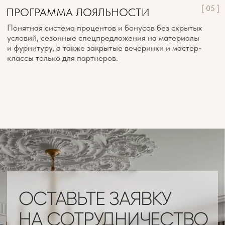
Я подтверждаю, что ознакомлен(а) с
Согласием на
обработку персональных данных
и с
Политикой
конфиденциальности
, и выражаю своё согласие на
обработку моих персональных данных в
соответствии с указанными документами.
ЗАРЕГИСТРИРОВАТЬСЯ В СИСТЕМЕ
НАШИ КОНТАКТЫ
Вы можете связаться с нами любым
удобным для вас способом