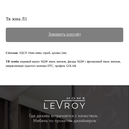
Тв зона Л1
Заказать расчёт
Стеллаж:
ЛДСП 16мм оникс серый, кромка 2мм.
ТВ тумба:
видимый корпус МДФ эмаль матовая, фасады МДФ с фрезеровкой эмаль матовая,
направляющие скрытого монтажа DTC, профиль GOLA&
Где дизайн встречается с качеством
Мебель по проектам дизайнеров
ИНН 2463257222
Юридический адрес:
660028 г. Красноярск, ул. Телевизорная,
дом 1, строение 73, помещение 8
+7 (391) 214 44 31
leroymebel@mail.ru