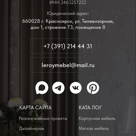
КАРТА САЙТА
КАТА ЛОГ
Реализованные проекты
Корпусная мебель
Дизайнерам
Мягкая мебель
Производство
Заказчикам
Акции
Добрые дела
АДРЕСА
Производственный офис:
г. Красноярск, ул. Телевизорная, дом
1, строение 73, помещение 8
пн-пт с 09:00 до 18:00
Выставочные залы: