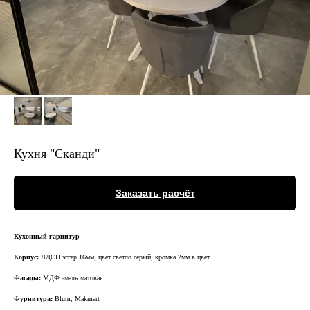
Кухня "Сканди"
Заказать расчёт
Кухонный гарнитур
Корпус:
ЛДСП эггер 16мм, цвет светло серый, кромка 2мм в цвет.
Фасады:
МДФ эмаль матовая.
Где дизайн встречается с качеством
Фурнитура:
Blum, Makmart
Мебель по проектам дизайнеров