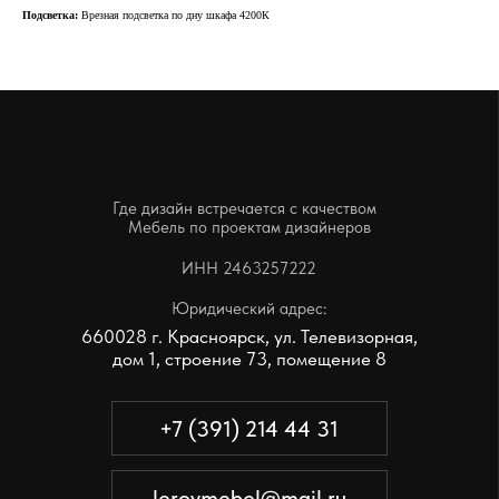
Подсветка:
Врезная подсветка по дну шкафа 4200К
ИНН 2463257222
Юридический адрес:
660028 г. Красноярск, ул. Телевизорная,
дом 1, строение 73, помещение 8
+7 (391) 214 44 31
leroymebel@mail.ru
КАРТА САЙТА
КАТА ЛОГ
Реализованные проекты
Корпусная мебель
Дизайнерам
Мягкая мебель
Производство
Заказчикам
Акции