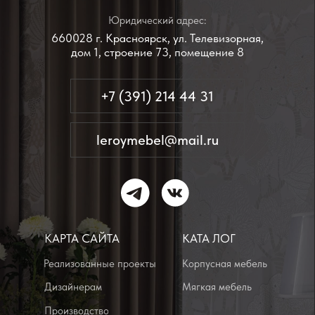
КАРТА САЙТА
КАТА ЛОГ
Реализованные проекты
Корпусная мебель
Дизайнерам
Мягкая мебель
Производство
Заказчикам
Акции
Добрые дела
АДРЕСА
Производственный офис:
г. Красноярск, ул. Телевизорная, дом
1, строение 73, помещение 8
пн-пт с 09:00 до 18:00
Выставочные залы:
г. Красноярск, ул. Петра Ломако, дом 6