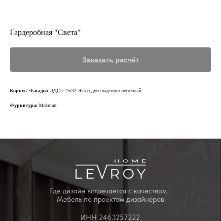
Гардеробная "Света"
Заказать расчёт
Корпус/ Фасады:
ЛДСП 25/32 Эггер дуб гладстоун песочный
Фурнитура:
Makmart
Где дизайн встречается с качеством
Мебель по проектам дизайнеров
ИНН 2463257222
Юридический адрес:
660028 г. Красноярск, ул. Телевизорная,
дом 1, строение 73, помещение 8
+7 (391) 214 44 31
leroymebel@mail.ru