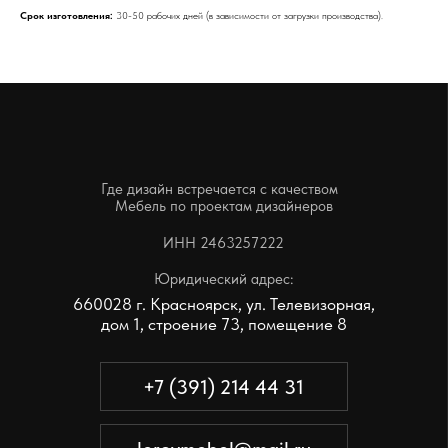
Срок изготовления:
30-50 рабочих дней (в зависимости от загрузки производства).
ИНН 2463257222
Юридический адрес:
660028 г. Красноярск, ул. Телевизорная,
дом 1, строение 73, помещение 8
+7 (391) 214 44 31
leroymebel@mail.ru
КАРТА САЙТА
КАТА ЛОГ
Реализованные проекты
Корпусная мебель
Дизайнерам
Мягкая мебель
Производство
Заказчикам
Акции