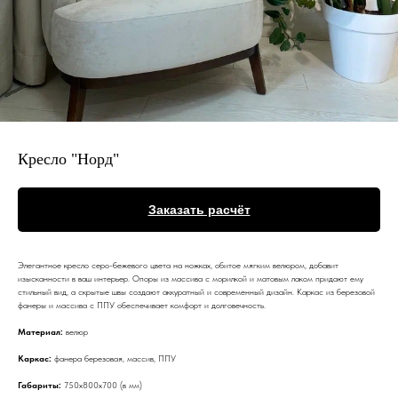
Кресло "Норд"
Заказать расчёт
Элегантное кресло серо-бежевого цвета на ножках, обитое мягким велюром, добавит
изысканности в ваш интерьер. Опоры из массива с морилкой и матовым лаком придают ему
стильный вид, а скрытые швы создают аккуратный и современный дизайн. Каркас из березовой
фанеры и массива с ППУ обеспечивает комфорт и долговечность.
Материал:
велюр
Каркас:
фанера березовая, массив, ППУ
Где дизайн встречается с качеством
Габариты:
750x800x700 (в мм)
Мебель по проектам дизайнеров