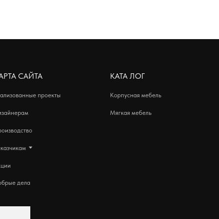
АЙТА
КАТА ЛОГ
АДРЕ
Произво
ные проекты
Корпусная мебель
г. Крас
м
Мягкая мебель
строен
пн-пт с 
во
Выставо
г. Кра
ежедневн
ла
г. Крас
ежедневн